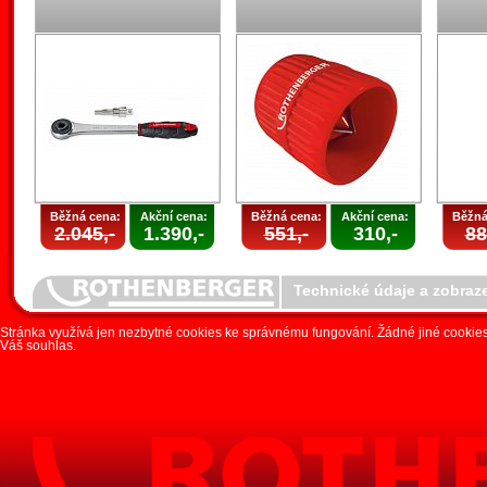
Běžná cena:
Akční cena:
Běžná cena:
Akční cena:
Běžná
2.045,-
1.390,-
551,-
310,-
88
Technické údaje a zobraz
Stránka využívá jen nezbytné cookies ke správnému fungování. Žádné jiné cookies 
Váš souhlas.