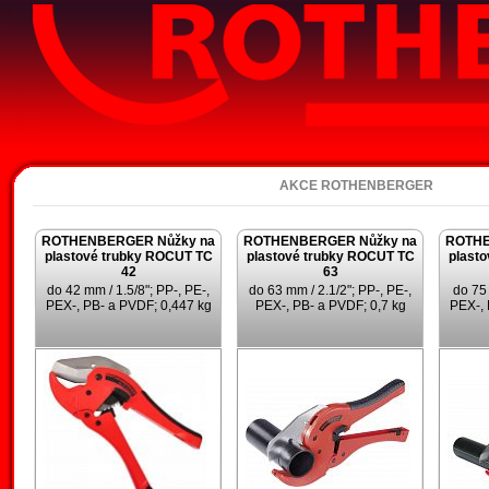
Akce 
AKCE ROTHENBERGER
ROTHENBERGER Nůžky na
ROTHENBERGER Nůžky na
ROTHE
plastové trubky ROCUT TC
plastové trubky ROCUT TC
plast
42
63
do 42 mm / 1.5/8"; PP-, PE-,
do 63 mm / 2.1/2"; PP-, PE-,
do 75 
PEX-, PB- a PVDF; 0,447 kg
PEX-, PB- a PVDF; 0,7 kg
PEX-, 