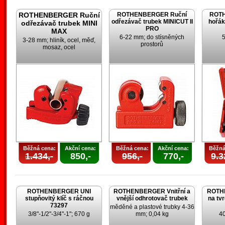
ROTHENBERGER Ruční
ROTHENBERGER Ruční
ROTH
odřezávač trubek MINICUT II
hořák
odřezávač trubek MINI
PRO
MAX
6-22 mm; do stísněných
5
3-28 mm; hliník, ocel, měď,
prostorů
mosaz, ocel
Běžná cena:
Akční cena:
Běžná cena:
Akční cena:
Běžná
1.434,-
850,-
956,-
770,-
9.3
ROTHENBERGER UNI
ROTHENBERGER Vnitřní a
ROTH
stupňovitý klíč s ráčnou
vnější odhrotovač trubek
na tv
73297
měděné a plastové trubky 4-36
3/8"-1/2"-3/4"-1"; 670 g
mm; 0,04 kg
4