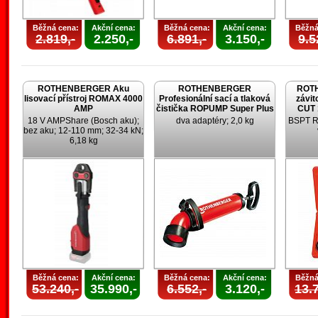
Běžná cena:
Akční cena:
Běžná cena:
Akční cena:
Běžná
2.819,-
2.250,-
6.891,-
3.150,-
9.5
ROTHENBERGER Aku
ROTHENBERGER
ROT
lisovací přístroj ROMAX 4000
Profesionální sací a tlaková
závi
AMP
čistička ROPUMP Super Plus
CUT 1
18 V AMPShare (Bosch aku);
dva adaptéry; 2,0 kg
BSPT R; 
bez aku; 12-110 mm; 32-34 kN;
6,18 kg
Běžná cena:
Akční cena:
Běžná cena:
Akční cena:
Běžná
53.240,-
35.990,-
6.552,-
3.120,-
13.7